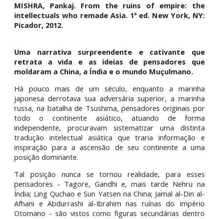
MISHRA, Pankaj. From the ruins of empire: the
intellectuals who remade Asia. 1ª ed. New York, NY:
Picador, 2012.
Uma narrativa surpreendente e cativante que
retrata a vida e as ideias de pensadores que
moldaram a China, a Índia e o mundo Muçulmano.
Há pouco mais de um século, enquanto a marinha
japonesa derrotava sua adversária superior, a marinha
russa, na batalha de Tsushima, pensadores originais por
todo o continente asiático, atuando de forma
independente, procuravam sistematizar uma distinta
tradução intelectual asiática que traria informação e
inspiração para a ascensão de seu continente a uma
posição dominante.
Tal posição nunca se tornou realidade, para esses
pensadores - Tagore, Gandhi e, mais tarde Nehru na
Índia; Ling Quchao e Sun Yatsen na China; Jamal al-Din al-
Afhani e Abdurrashi al-Ibrahim nas ruínas do Império
Otomano - são vistos como figuras secundárias dentro