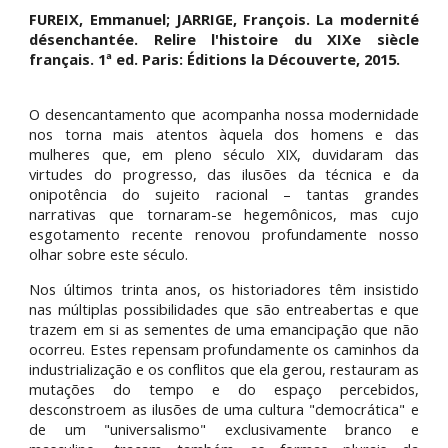
FUREIX, Emmanuel; JARRIGE, François. La modernité
désenchantée. Relire l'histoire du XIXe siècle
français
. 1ª ed. Paris:
Éditions la Découverte, 2015.
O desencantamento que acompanha nossa modernidade
nos torna mais atentos àquela dos homens e das
mulheres que, em pleno século XIX, duvidaram das
virtudes do progresso, das ilusões da técnica e da
onipotência do sujeito racional – tantas grandes
narrativas que tornaram-se hegemônicos, mas cujo
esgotamento recente renovou profundamente nosso
olhar sobre este século.
Nos últimos trinta anos, os historiadores têm insistido
nas múltiplas possibilidades que são entre
abertas e que
trazem em si as sementes de uma emancipação que não
ocorreu. Estes repensam profundamente os caminhos da
industrialização e os conflitos que ela gerou, restauram as
mutações do tempo e do espaço percebidos,
desconstroem as ilusões de uma cultura "democrática" e
de um "universalismo" exclusivamente branco e