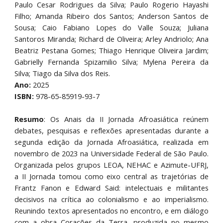
Paulo Cesar Rodrigues da Silva; Paulo Rogerio Hayashi
Filho; Amanda Ribeiro dos Santos; Anderson Santos de
Sousa; Caio Fabiano Lopes do Valle Souza; Juliana
Santoros Miranda; Richard de Oliveira; Arley Andriolo; Ana
Beatriz Pestana Gomes; Thiago Henrique Oliveira Jardim;
Gabrielly Fernanda Spizamilio Silva; Mylena Pereira da
Silva; Tiago da Silva dos Reis.
Ano:
2025
ISBN:
978-65-85919-93-7
Resumo
:
Os Anais da II Jornada Afroasiática reúnem
debates, pesquisas e reflexões apresentadas durante a
segunda edição da Jornada Afroasiática, realizada em
novembro de 2023 na Universidade Federal de São Paulo.
Organizada pelos grupos LEOA, NEHAC e Azimute-UFRJ,
a II Jornada tomou como eixo central as trajetórias de
Frantz Fanon e Edward Said: intelectuais e militantes
decisivos na crítica ao colonialismo e ao imperialismo.
Reunindo textos apresentados no encontro, e em diálogo
com a obra Corações da Terra, produzida no mesmo