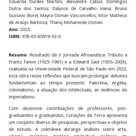
Eduarda Durães Martins; Alexandre Cabús; Domingos
Dutra dos Santos; Dalyson de Carvalho Viana; Bruno
Gustavo Borel; Mayra Osman Vasconcellos; Vitor Matheus
de Araújo Barbosa; Thariq Mohamede Osman.
Ano:
20
25
ISBN:
978-65-85919-92-0
Resumo
:
Resultado da II Jornada Afroasiática: Tributo a
Frantz Fanon (1925–1961) e a Edward Said (1935–2003),
realizada na Universidade Federal de São Paulo em 2023,
esta obra reúne reflexões que buscam prolongar debates
fundamentais ao tempo presente. Palestina, Argélia,
colonialismo, a atuação dos intelectuais, as violências do
imperialismo.
Com dezenove contribuições de professores, pós-
graduandos e graduandos, Corações da Terra apresenta
um conjunto diverso de pesquisas, perspectivas e objetos
de estudo. A coletânea abrange análises sobre arte,